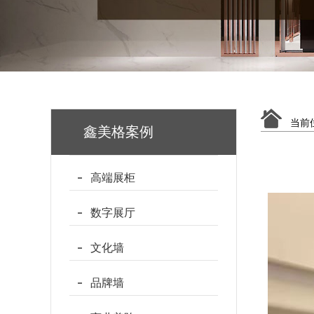
当前
鑫美格案例
高端展柜
数字展厅
文化墙
品牌墙