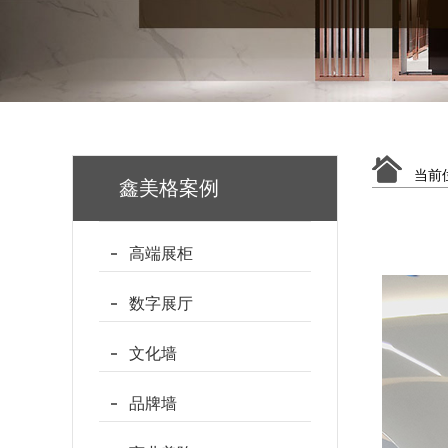
当前
鑫美格案例
高端展柜
数字展厅
文化墙
品牌墙