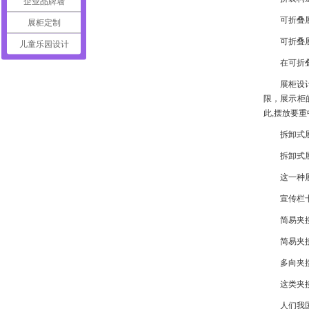
企业品牌墙
可折叠
展柜定制
可折叠
儿童乐园设计
在可折
展柜设
限，展示柜
此,摆放要
拆卸式
拆卸式
这一种
宣传栏
简易夹
简易夹
多向夹
这类夹
人们我