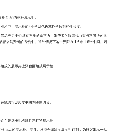
橱柜台面”的这种展示柜。
槽沟中，展示柜的4个角以包边或托角预制构件联接。
使货品充足出色具有充裕的诱惑力。消费者的眼睛视力有必不可少的界
会消费者的视线中。通常情况下这一界限在 1.6米-1.8米中间。因
器组成的展示架上添台面组成展示柜。
90度至180度中间内随便调节。
基础全是选用地脚螺栓来拧紧展示柜。
各样商品的展示柜、展具。只能全线出示展示柜订制，为顾客出示一站