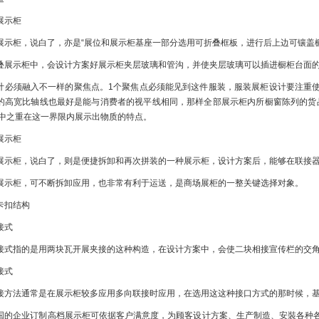
展示柜
展示柜，说白了，亦是“展位和展示柜基座一部分选用可折叠框板，进行后上边可镶盖
叠展示柜中，会设计方案好展示柜夹层玻璃和管沟，并使夹层玻璃可以插进橱柜台面的
计必须融入不一样的聚焦点。1个聚焦点必须能见到这件服装，服装展柜设计要注重
的高宽比轴线也最好是能与消费者的视平线相同，那样全部展示柜内所橱窗陈列的货品都
重中之重在这一界限内展示出物质的特点。
展示柜
展示柜，说白了，则是便捷拆卸和再次拼装的一种展示柜，设计方案后，能够在联接
展示柜，可不断拆卸应用，也非常有利于运送，是商场展柜的一整关键选择对象。
卡扣结构
接式
接式指的是用两块瓦开展夹接的这种构造，在设计方案中，会使二块相接宣传栏的交角在
接式
接方法通常是在展示柜较多应用多向联接时应用，在选用这这种接口方式的那时候，
国的企业订制高档展示柜可依据客户满意度，为顾客设计方案、生产制造、安裝各种